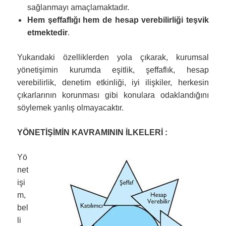
sağlanmayı amaçlamaktadır.
Hem şeffaflığı hem de hesap verebilirliği teşvik
etmektedir
.
Yukarıdaki özelliklerden yola çıkarak, kurumsal
yönetişimin kurumda eşitlik, şeffaflık, hesap
verebilirlik, denetim etkinliği, iyi ilişkiler, herkesin
çıkarlarının korunması gibi konulara odaklandığını
söylemek yanlış olmayacaktır.
YÖNETİŞİMİN KAVRAMININ İLKELERİ :
Yö
net
işi
m,
bel
li