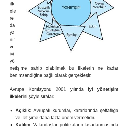
ilk
ele
re
da
ya
nır
ve
iyi
yö
netişime sahip olabilmek bu ilkelerin ne kadar
benimsendiğine bağlı olarak gerçekleşir.
Avrupa Komisyonu 2001 yılında
iyi yönetişim
ilkeleri
ni şöyle sıralar:
Açıklık:
Avrupalı kurumlar, kararlarında şeffaflığa
ve iletişime daha fazla önem vermelidir.
Katılım:
Vatandaşlar, politikaların tasarlanmasında