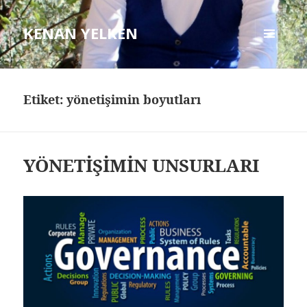
KENAN YELKEN
MENÜ
VE
BILEŞENLER
Etiket: yönetişimin boyutları
YÖNETİŞİMİN UNSURLARI