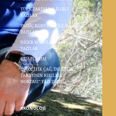
TÜRK TARİHİ İLE İLGİLİ
YAZILAR
İNANÇ KONULARI İLE İLGİLİ
YAZILAR
DİĞER KONULARDAKİ
YAZILAR
KİTAPLARIM
“NEOLİTİK ÇAĞ, İNSANLIK
TARİHİNİN KIRILMA
NOKTASI” YAZI DİZİSİ
KRONOLOJİ