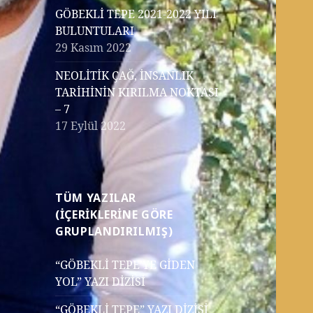
GÖBEKLİ TEPE 2021-2022 YILI
BULUNTULARI
29 Kasım 2022
NEOLİTİK ÇAĞ, İNSANLIK
TARİHİNİN KIRILMA NOKTASI
– 7
17 Eylül 2022
TÜM YAZILAR
(İÇERİKLERİNE GÖRE
GRUPLANDIRILMIŞ)
“GÖBEKLİ TEPE’YE GİDEN
YOL” YAZI DİZİSİ
“GÖBEKLİ TEPE” YAZI DİZİSİ