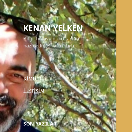
KENAN YELKEN
Bilgi, bölüşüldükçe artan
hazinedir (Bhartrihari)
KİMDİR ?
İLETİŞİM
SON YAZILAR