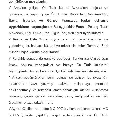
gömüldükleri mezarlardır.
√
Anav’da gelişen Ön Türk kültürü Avrupa’nın doğusu ve
güneyine de yayılmış ve Ön Türkler Balkanlar, Batı Anadolu,
İtayla, İspanya ve Güney Fransa’ya kadar gelişmiş
uygarlıklarını taşımışlardır.
Bu uygarlıklar Etrüsk, Pelasg, Trak,
Makedon, Frig, Truva, Rae, Ligur, İber, Aquit gibi uygarlıklardır.
√
Roma ve Eski Yunan uygarlıkları
bu uygarlıklar üzerinde
yükselmiş, bu hakların kültürel ve teknik birikimleri Roma ve Eski
Yunan uygarlıklarına aktarılmıştır.
√
Kuraklık sonucunda güneye göç eden Türkler ise
Çin
’de Sarı
Irmak boyuna yerleşmişler ve buraya Ön Türk kültürünü
taşımışlardır. Ancak bu kültürü Çinliler sahiplenmek istemektedir.
*
Ancak bugünkü Xian şehri bölgesinde gelişen bu uygarlığın
insanlarının yazı yazmayı, takvim kullanmayı, metalleri
şekillendirmeyi ve tekerlekli araç/kasnak gibi aletleri kullanmayı
bildikleri, çanak çömlek yaptıkları, pirinç yetiştirdikleri ve ipek
ürettikleri ortaya çıkarılmıştır.
√
Ayrıca Çinliler tarafından MÖ 200’lü yıllara tarihlenen ancak MÖ
5.000’i yıllarda yapıldığı tespit edilen piramit de Ön Türk