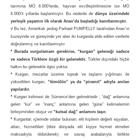
tarımına MÖ 8.000’lerde, hayvan evcilleştirilmesine ise MÖ
6.000’li yıllarda başlanmıştır. Bu nedenle de
dünya üzerindeki
yerleşik yaşamın ilk olarak Anav’da başladığı kanıtlanmıştır.
√
Bu tez, Amerikalı jeolog Parhael PUMPELLY tarafından Anav’ın
kuzeyinde ve güneyinde yer alan iki kurganda elde edilen verilerle
doğrulanmış ve kanıtlanmıştır.
*
Burada vurgulamam gerekirse, “kurgan” geleneği sadece
ve sadece Türklere özgü bir gelenektir.
Türkler dışındaki hiçbir
halkın bu gelenekle ilgisi yoktur.
*
Kurgan, mezarlar üzerine toprak ve taşların yığılması ile
yükseltilen kurgan,
“tümülüs” ya da “piramit” adıyla anılan
yapılardır.
*
Kurgan kelimesi de Sümerce’den gelmektedir ; “dağ” anlamına
gelen “kur” ve “inanç” anlamına gelen “güne” kelimelerinin
birleşiminden oluşur ve
“kutsal dağ” anlamını taşır.
*
Kurganlar; içlerinde odalar bulunan, elit kişilerin değerli eşyaları,
atları, hizmetlileri (öbür dünyada elit kişiye hizmet etmeleri
maksadıyla öldürülerek) ve savaş arabalarıyla birlikte