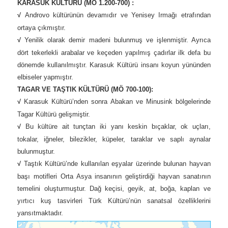
KARASUK KÜLTÜRÜ (MÖ 1.200-700) :
√
Androvo kültürünün devamıdır ve Yenisey Irmağı etrafından
ortaya çıkmıştır.
√
Yenilik olarak demir madeni bulunmuş ve işlenmiştir. Ayrıca
dört tekerlekli arabalar ve keçeden yapılmış çadırlar ilk defa bu
dönemde kullanılmıştır. Karasuk Kültürü insanı koyun yününden
elbiseler yapmıştır.
TAGAR VE TAŞTIK KÜLTÜRÜ (MÖ 700-100):
√
Karasuk Kültürü’nden sonra Abakan ve Minusink bölgelerinde
Tagar Kültürü gelişmiştir.
√
Bu kültüre ait tunçtan iki yanı keskin bıçaklar, ok uçları,
tokalar, iğneler, bilezikler, küpeler, taraklar ve saplı aynalar
bulunmuştur.
√
Taştık Kültürü’nde kullanılan eşyalar üzerinde bulunan hayvan
başı motifleri Orta Asya insanının geliştirdiği hayvan sanatının
temelini oluşturmuştur. Dağ keçisi, geyik, at, boğa, kaplan ve
yırtıcı kuş tasvirleri Türk Kültürü’nün sanatsal özelliklerini
yansıtmaktadır.