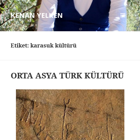
KENAN YELKEN
MENÜ
VE
BILEŞENLER
Etiket: karasuk kültürü
ORTA ASYA TÜRK KÜLTÜRÜ