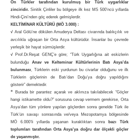
Ön Türkler tarafından kurulmuş bir Türk uygarlıklar
zinciridir.
Sinitik Çinliler bu bölgeye ilk kez MS 500’ncü yıllarda
Hindi-Çini’nden göç ederek gelmişlerdir.
KELTİMİNAR KÜLTÜRÜ (MÖ 3.000) :
√
Aral Gölü’ne dökülen Amuderya Deltası civarında balıkçılık ve
avcılıkla uğraşan bir Orta Asya kültürüdür. İnsanlar bu çevrede
yerleşik bir hayat sürmüşlerdir.
√
Prof.Dr.Reşat GENÇ’e göre; “Türk Uygarlığına ait eskizlerin
bulunduğu
Anav ve Kelteminar Kültürlerinin Batı Asya’da
bulunması
, Türklerin eski yurdunun bu civarlar olduğunu ve ilk
Türklerin göçlerinin de Batı’dan Doğu’ya doğru yapıldığını
gösterir” demektedir.
*
Burada bir parantez açarak ve aklınıza takılabilecek “Göçler
hangi istikamette oldu?” sorusuna cevap vermem gerekirse, Orta
Asya’dan tüm yönlere yapılan göçlerden sonra genelde Türk ile
Türk’ün savaşı sonrasında ve/veya Mezopotamya bölgesinde
MÖ 6.000’li yıllarda yaşanan kuraklıktan sonra
bazı Türk
toplumları tarafından Orta Asya’ya doğru dar ölçekli göçler
de yaşanmıştır.