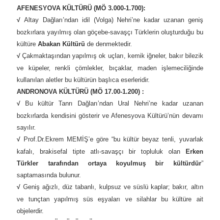
AFENESYOVA KÜLTÜRÜ (MÖ 3.000-1.700):
√
Altay Dağları’ndan idil (Volga) Nehri’ne kadar uzanan geniş
bozkırlara yayılmış olan göçebe-savaşçı Türklerin oluşturduğu bu
kültüre
Abakan Kültürü
de denmektedir.
√
Çakmaktaşından yapılmış ok uçları, kemik iğneler, bakır bilezik
ve küpeler, renkli çömlekler, bıçaklar, maden işlemeciliğinde
kullanılan aletler bu kültürün başlıca eserleridir.
ANDRONOVA KÜLTÜRÜ (MÖ 17.00-1.200) :
√
Bu kültür Tanrı Dağları’ndan Ural Nehri’ne kadar uzanan
bozkırlarda kendisini gösterir ve Afenesyova Kültürü’nün devamı
sayılır.
√
Prof.Dr.Ekrem MEMİŞ’e göre “bu kültür beyaz tenli, yuvarlak
kafalı, brakisefal tipte atlı-savaşçı bir topluluk olan
Erken
Türkler tarafından ortaya koyulmuş bir kültürdür
”
saptamasında bulunur.
√
Geniş ağızlı, düz tabanlı, kulpsuz ve süslü kaplar; bakır, altın
ve tunçtan yapılmış süs eşyaları ve silahlar bu kültüre ait
objelerdir.