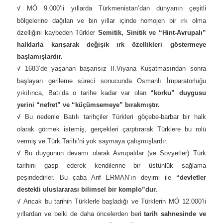
√
MÖ 9.000’li yıllarda Türkmenistan’dan dünyanın çeşitli
bölgelerine dağılan ve bin yıllar içinde homojen bir ırk olma
özelliğini kaybeden Türkler
Semitik, Sinitik ve “Hint-Avrupalı”
halklarla karışarak değişik ırk özellikleri göstermeye
başlamışlardır.
√
1683’de yaşanan başarısız II.Viyana Kuşatmasından sonra
başlayan gerileme süreci sonucunda Osmanlı İmparatorluğu
yıkılınca, Batı’da o tarihe kadar var olan
“korku” duygusu
yerini “nefret” ve “küçümsemeye” bırakmıştır.
√
Bu nedenle Batılı tarihçiler Türkleri göçebe-barbar bir halk
olarak görmek istemiş, gerçekleri çarptırarak Türklere bu rolü
vermiş ve Türk Tarihi’ni yok saymaya çalışmışlardır.
√
Bu duygunun devamı olarak Avrupalılar (ve Sovyetler) Türk
tarihini gasp ederek kendilerine bir üstünlük sağlama
peşindedirler. Bu çaba Arif ERMAN’ın deyimi ile
“devletler
destekli uluslararası bilimsel bir komplo”dur.
√
Ancak bu tarihin Türklerle başladığı ve Türklerin MÖ 12.000’li
yıllardan ve belki de daha öncelerden beri
tarih sahnesinde ve