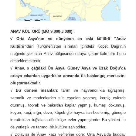
ANAV KÜLTÜRÜ (MÖ 9.000-3.000) :
√
Orta Asya’nın ve dünyanın en eski kültürü “Anav
Kültürü”dür.
Türkmenistan sınırları içindeki Köpet Dağı’nın
eteğinde yer alan Anav bölgesinde ortaya çıkan kalıntılar bunu
desteklemektedir.
√
Anav, o çağdaki Ön Asya, Güney Asya ve Uzak Doğu’da
ortaya çıkarılan uygarlıklar arasında ilk başlangıç merkezini
oluşturmaktadır.
√
Bu dönem insanları;
tarım ve hayvancılıkla uğraşmış,
seramik ve madenlerden süs eşyaları yapmış, kerpiç evlerde
oturmuş, toprak ve bakırdan kaplar yapmış, kumaş dokumuş,
koyun, keçi, sığır, deve, köpek gibi hayvanları beslemiş, güneşte
kuruttukları tuğlalarla dört köşe evler yapmışlardır. Bu yönleri ile
de yerleşik ve tarımcı bir kültüre sahiptirler.
√
Dolayısı ile Anav kazı verilerine göre; Orta Asya’da buğday