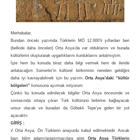
Merhabalar,
Bundan önceki yazımda Türklerin MÖ 12.000’li yıllardan beri
(belkide daha önceleri) Orta Asya’da var olduklarını ve burada
kültürlerini oluşturarak uygarlıklarını kurduklarını anlatmıştım.
İşte hem bu konuda biraz daha bilgi vermek hem de ileride
anlatacağım Sümerler’in kültürel birikiminin nereden geldiğini
daha iyi kavrayabilmek için bu yazımı
Orta Asya’daki “kültür
bölgeleri”
konusuna ayırmak istiyorum.
Çünkü bu konuda edinilecek bilgiler Orta Asya öncesinde ve
sonrasında ortaya çıkan Türk kültürünü birbirine bağlayacak
unsur olacak ve buradan da Göbekli Tepe’ye giden bir yol
açacaktır.
GİRİŞ :
√
Orta Asya, Ön Türklerin anayurdu kabul edilmektedir. Ancak
bazı bilim adamı/araştırmacılara göre
Orta Asya Türklerin