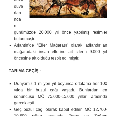
duva
rları
nda
n
günümüzde 20.000 yıl önce yapılmış resimler
bulunmuştur.
Arjantin’de “Eller Mağarası” olarak adlandırılan
mağaradaki insan ellerine ait izlerin 9.000 yıl
öncesine ait olduğu tespit edilmiştir.
TARIMA GEÇİŞ :
Dünyamız 1 milyon yıl boyunca ortalama her 100
yılda bir buzul çağı yaşadı. Bunlardan en
sonuncusu MÖ 75.000-15.000 yılları arasında
gerçekleşti.
Geç buzul çağı olarak kabul edilen MÖ 12.700-
10.800 yılları arasında Toros ve Zağros