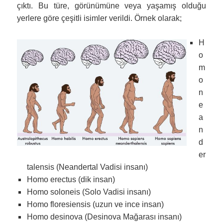
çıktı. Bu türe, görünümüne veya yaşamış olduğu
yerlere göre çeşitli isimler verildi. Örnek olarak;
H
o
m
o
n
e
a
n
d
er
talensis
(Neandertal Vadisi insanı)
Homo erectus (dik insan)
Homo soloneis (Solo Vadisi insanı)
Homo floresiensis (uzun ve ince insan)
Homo desinova (Desinova Mağarası insanı)