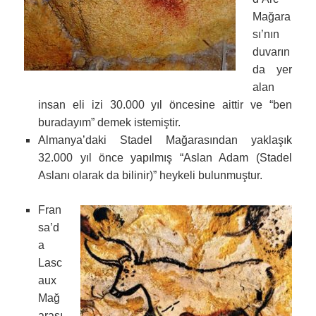
Mağara
sı’nın
duvarın
da yer
alan
insan eli izi 30.000 yıl öncesine aittir ve “ben
buradayım” demek istemiştir.
Almanya’daki Stadel Mağarasından yaklaşık
32.000 yıl önce yapılmış “Aslan Adam (Stadel
Aslanı olarak da bilinir)” heykeli bulunmuştur.
Fran
sa’d
a
Lasc
aux
Mağ
arası