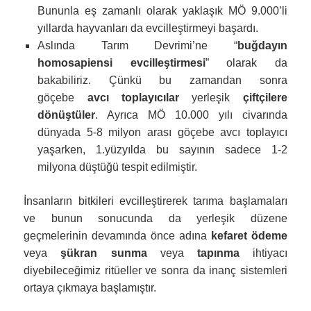
Bununla eş zamanlı olarak yaklaşık MÖ 9.000’li
yıllarda hayvanları da evcilleştirmeyi başardı.
Aslında Tarım Devrimi’ne “
buğdayın
homosapiensi evcilleştirmesi
” olarak da
bakabiliriz. Çünkü bu zamandan sonra
göçebe
avcı toplayıcılar
yerleşik
çiftçilere
dönüştüler
. Ayrıca MÖ 10.000 yılı civarında
dünyada 5-8 milyon arası göçebe avcı toplayıcı
yaşarken, 1.yüzyılda bu sayının sadece 1-2
milyona düştüğü tespit edilmiştir.
İnsanların bitkileri evcilleştirerek tarıma başlamaları
ve bunun sonucunda da yerleşik düzene
geçmelerinin devamında önce adına
kefaret ödeme
veya
şükran sunma
veya
tapınma
ihtiyacı
diyebileceğimiz ritüeller ve sonra da inanç sistemleri
ortaya çıkmaya başlamıştır.