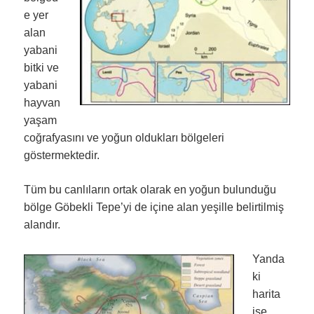
e yer
alan
yabani
bitki ve
yabani
hayvan
yaşam
coğrafyasını ve yoğun oldukları bölgeleri
göstermektedir.
Tüm bu canlıların ortak olarak en yoğun bulunduğu
bölge Göbekli Tepe’yi de içine alan yeşille belirtilmiş
alandır.
Yanda
ki
harita
ise