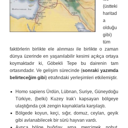
(üstteki
haritad
a
olduğu
gibi)
tüm
faktörlerin birlikte ele alınması ile birlikte o zaman
dünya üzerinde en yaşanılabilir kesimi açıkça ortaya
koymaktadır ki, Göbekli Tepe bu dairenin tam
ortasındadır. Ve gelişim sürecinde (
sonraki yazımda
belirteceğim gibi
) etrafındaki yerleşimleri etkilemiştir.
Homo sapiens Ürdün, Lübnan, Suriye, Güneydoğu
Türkiye, (belki) Kuzey Irak’ı kapsayan bölgeye
ulaştığında çok zengin kaynaklarla karşılaştı.
Bölgede koyun, keçi, sığır, domuz, ceylan, geyik
gibi avlanabilecek bir sürü hayvan vardı.
Ayrıca bölge buğday, arpa, mercimek, nohut,