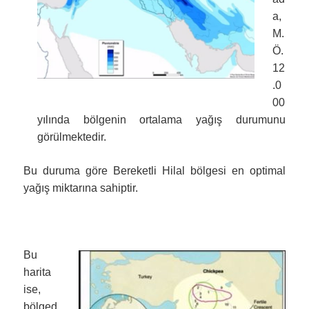
a,
M.
Ö.
12
.0
00
yılında bölgenin ortalama yağış durumunu
görülmektedir.
Bu duruma göre Bereketli Hilal bölgesi en optimal
yağış miktarına sahiptir.
Bu
harita
ise,
bölged