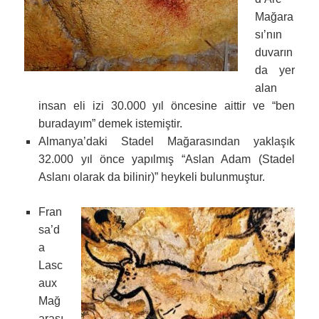
Mağara
sı’nın
duvarın
da yer
alan
insan eli izi 30.000 yıl öncesine aittir ve “ben
buradayım” demek istemiştir.
Almanya’daki Stadel Mağarasından yaklaşık
32.000 yıl önce yapılmış “Aslan Adam (Stadel
Aslanı olarak da bilinir)” heykeli bulunmuştur.
Fran
sa’d
a
Lasc
aux
Mağ
arası