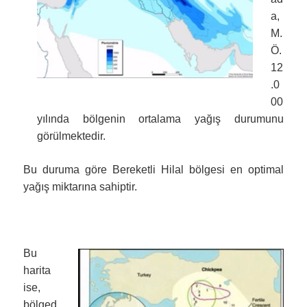
a,
M.
Ö.
12
.0
00
yılında bölgenin ortalama yağış durumunu
görülmektedir.
Bu duruma göre Bereketli Hilal bölgesi en optimal
yağış miktarına sahiptir.
Bu
harita
ise,
bölged