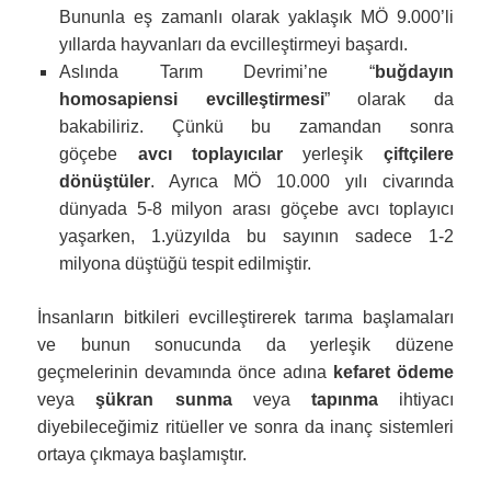
Bununla eş zamanlı olarak yaklaşık MÖ 9.000’li
yıllarda hayvanları da evcilleştirmeyi başardı.
Aslında Tarım Devrimi’ne “
buğdayın
homosapiensi evcilleştirmesi
” olarak da
bakabiliriz. Çünkü bu zamandan sonra
göçebe
avcı toplayıcılar
yerleşik
çiftçilere
dönüştüler
. Ayrıca MÖ 10.000 yılı civarında
dünyada 5-8 milyon arası göçebe avcı toplayıcı
yaşarken, 1.yüzyılda bu sayının sadece 1-2
milyona düştüğü tespit edilmiştir.
İnsanların bitkileri evcilleştirerek tarıma başlamaları
ve bunun sonucunda da yerleşik düzene
geçmelerinin devamında önce adına
kefaret ödeme
veya
şükran sunma
veya
tapınma
ihtiyacı
diyebileceğimiz ritüeller ve sonra da inanç sistemleri
ortaya çıkmaya başlamıştır.