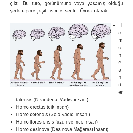
çıktı. Bu türe, görünümüne veya yaşamış olduğu
yerlere göre çeşitli isimler verildi. Örnek olarak;
H
o
m
o
n
e
a
n
d
er
talensis
(Neandertal Vadisi insanı)
Homo erectus (dik insan)
Homo soloneis (Solo Vadisi insanı)
Homo floresiensis (uzun ve ince insan)
Homo desinova (Desinova Mağarası insanı)