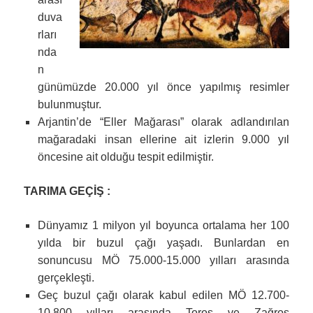
duva
rları
nda
n
günümüzde 20.000 yıl önce yapılmış resimler
bulunmuştur.
Arjantin’de “Eller Mağarası” olarak adlandırılan
mağaradaki insan ellerine ait izlerin 9.000 yıl
öncesine ait olduğu tespit edilmiştir.
TARIMA GEÇİŞ :
Dünyamız 1 milyon yıl boyunca ortalama her 100
yılda bir buzul çağı yaşadı. Bunlardan en
sonuncusu MÖ 75.000-15.000 yılları arasında
gerçekleşti.
Geç buzul çağı olarak kabul edilen MÖ 12.700-
10.800 yılları arasında Toros ve Zağros