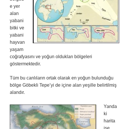
e yer
alan
yabani
bitki ve
yabani
hayvan
yaşam
coğrafyasını ve yoğun oldukları bölgeleri
göstermektedir.
Tüm bu canlıların ortak olarak en yoğun bulunduğu
bölge Göbekli Tepe’yi de içine alan yeşille belirtilmiş
alandır.
Yanda
ki
harita
ise