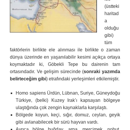
(üstteki
haritad
a
olduğu
gibi)
tüm
faktörlerin birlikte ele alınması ile birlikte o zaman
dünya üzerinde en yaşanılabilir kesimi açıkça ortaya
koymaktadır ki, Göbekli Tepe bu dairenin tam
ortasındadır. Ve gelişim sürecinde (
sonraki yazımda
belirteceğim gibi
) etrafındaki yerleşimleri etkilemiştir.
Homo sapiens Ürdün, Lübnan, Suriye, Güneydoğu
Türkiye, (belki) Kuzey Irak’ı kapsayan bölgeye
ulaştığında çok zengin kaynaklarla karşılaştı.
Bölgede koyun, keçi, sığır, domuz, ceylan, geyik
gibi avlanabilecek bir sürü hayvan vardı.
Ayrıca bölge buğday, arpa, mercimek, nohut,