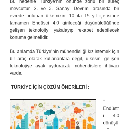
Bu nedenle Türkiye’nin önünde zorlu bir süreç
mevcuttur. 2. ve 3. Sanayi Devrimi arasında bir
evrede bulunan ülkemizin, 10 ila 15 yıl içerisinde
tamamen Endüstri 4.0 girileceği düşünüldüğünde
gelişen teknolojiyi yakalayıp rekabet edebilecek
konuma gelmelidir.
Bu anlamda Türkiye’nin mühendisliği kız istemek için
bir araç olarak kullananlara değil, ülkesini gelişen
teknolojiye ayak uyduracak mühendislere ihtiyacı
vardır.
TÜRKİYE İÇİN ÇÖZÜM ÖNERİLERİ :
*
Endüstr
i 4.0
dönüşü