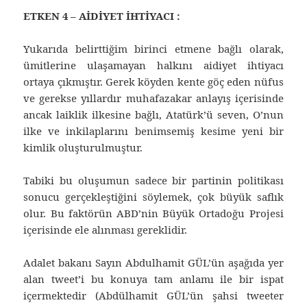
ETKEN 4 – AİDİYET İHTİYACI :
Yukarıda belirttiğim birinci etmene bağlı olarak,
ümitlerine ulaşamayan halkını aidiyet ihtiyacı
ortaya çıkmıştır. Gerek köyden kente göç eden nüfus
ve gerekse yıllardır muhafazakar anlayış içerisinde
ancak laiklik ilkesine bağlı, Atatürk’ü seven, O’nun
ilke ve inkilaplarını benimsemiş kesime yeni bir
kimlik oluşturulmuştur.
Tabiki bu oluşumun sadece bir partinin politikası
sonucu gerçekleştiğini söylemek, çok büyük saflık
olur. Bu faktörün ABD’nin Büyük Ortadoğu Projesi
içerisinde ele alınması gereklidir.
Adalet bakanı Sayın Abdulhamit GÜL’ün aşağıda yer
alan tweet’i bu konuya tam anlamı ile bir ispat
içermektedir (Abdülhamit GÜL’ün şahsi tweeter