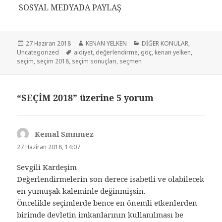
a
w
i
h
m
u
i
SOSYAL MEDYADA PAYLAŞ
c
i
n
a
a
t
n
e
t
k
t
i
l
t
b
t
e
s
l
o
e
Yayın
27 Haziran 2018
Yazar
KENAN YELKEN
Kategoriler
DİĞER KONULAR
,
o
e
d
A
o
r
Uncategorized
tarihi
Etiketler
aidiyet
,
değerlendirme
,
göç
,
kenan yelken
,
seçim
,
seçim 2018
,
seçim sonuçları
,
seçmen
o
r
I
p
k
e
k
n
p
.
s
c
t
“SEÇİM 2018” üzerine 5 yorum
o
m
Kemal Smnmez
dedi
ki:
27 Haziran 2018, 14:07
Sevgili Kardeşim
Değerlendirmelerin son derece isabetli ve olabilecek
en yumuşak kaleminle değinmişsin.
Öncelikle seçimlerde bence en önemli etkenlerden
birimde devletin imkanlarının kullanılması be