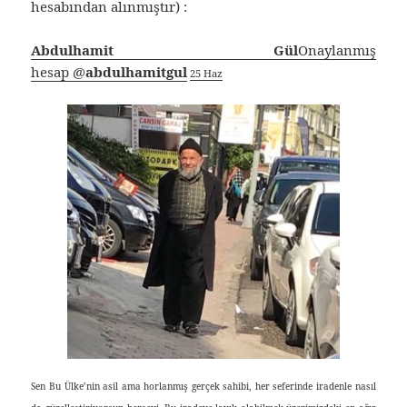
hesabından alınmıştır) :
Abdulhamit Gül
Onaylanmış
hesap
@
abdulhamitgul
25 Haz
Sen Bu Ülke’nin asil ama horlanmış gerçek sahibi, her seferinde iradenle nasıl