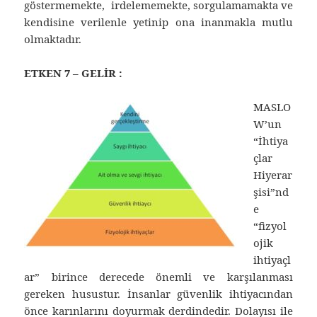
göstermemekte, irdelememekte, sorgulamamakta ve
kendisine verilenle yetinip ona inanmakla mutlu
olmaktadır.
ETKEN 7 – GELİR :
MASLO
W’un
“İhtiya
çlar
Hiyerar
şisi”nd
e
“fizyol
ojik
ihtiyaçl
ar” birince derecede önemli ve karşılanması
gereken husustur. İnsanlar güvenlik ihtiyacından
önce karınlarını doyurmak derdindedir. Dolayısı ile