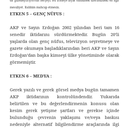
da güzelleştiriyorsun herşeyi. Bu iradeye layık olabilmek üzerimizdeki en ağır
mesuliyet. Rabbim mahcup etmesin.
ETKEN 5 – GENÇ NÜFUS :
AKP ve Sayın Erdoğan 2002 yılından beri tam 16
senedir iktidarını sürdürmektedir. Bugün 20’li
yaşlarda olan genç nüfus, televizyon seyretmeye ve
gazete okumaya başladıklarından beri AKP ve Sayın
Erdoğan’dan başka kimseyi ülke yönetiminde olarak
görmemiştir.
ETKEN 6 – MEDYA :
Gerek yazılı ve gerek görsel medya bugün tamamen
AKP iktidarının kontrolündendir. Yukarıda
belirtilen ve bu değerlendirmenin konusu olan
kesim gerek yetişme şartları ve gerekse içinde
bulunduğu çevrenin yaklaşımı ve/veya baskısı
nedeniyle alternatif bilgilendirme araçlarında ilgi