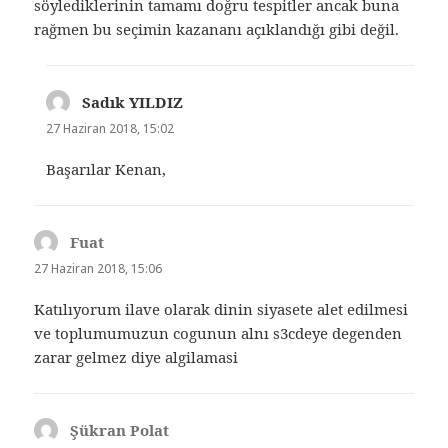
söylediklerinin tamamı doğru tespitler ancak buna
rağmen bu seçimin kazananı açıklandığı gibi değil.
Sadık YILDIZ
dedi
ki:
27 Haziran 2018, 15:02
Başarılar Kenan,
Fuat
dedi
ki:
27 Haziran 2018, 15:06
Katılıyorum ilave olarak dinin siyasete alet edilmesi
ve toplumumuzun cogunun alnı s3cdeye degenden
zarar gelmez diye algilamasi
Şükran Polat
dedi