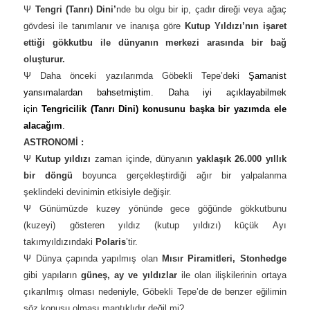
Ψ
Tengri (Tanrı) Dini’
nde bu olgu bir ip, çadır direği veya ağaç
gövdesi ile tanımlanır ve inanışa göre
Kutup Yıldızı’nın işaret
ettiği gökkutbu ile dünyanın merkezi arasında bir bağ
oluşturur.
Ψ Daha önceki yazılarımda Göbekli Tepe’deki
Şamanist
yansımalardan bahsetmiştim. Daha iyi açıklayabilmek
için
Tengricilik (Tanrı Dini) konusunu başka bir yazımda ele
alacağım
.
ASTRONOMİ :
Ψ
Kutup yıldızı
zaman içinde, dünyanın
yaklaşık 26.000 yıllık
bir döngü
boyunca gerçekleştirdiği ağır bir yalpalanma
şeklindeki devinimin etkisiyle değişir.
Ψ Günümüzde kuzey yönünde gece göğünde gökkutbunu
(kuzeyi) gösteren yıldız (kutup yıldızı) küçük Ayı
takımyıldızındaki
Polaris
’tir.
Ψ Dünya çapında yapılmış olan
Mısır Piramitleri, Stonhedge
gibi yapıların
güneş, ay ve yıldızlar
ile olan ilişkilerinin ortaya
çıkarılmış olması nedeniyle, Göbekli Tepe’de de benzer eğilimin
söz konusu olması mantıklıdır değil mi?