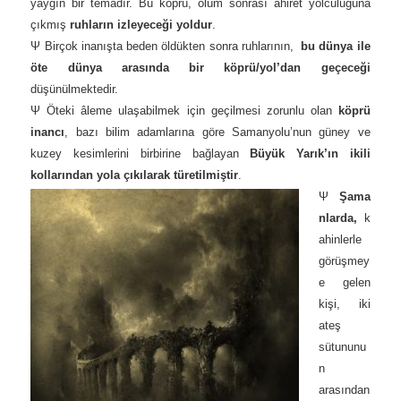
yaygın bir temadır. Bu köprü, ölüm sonrası ahiret yolculuğuna
çıkmış
ruhların izleyeceği yoldur
.
Ψ Birçok inanışta beden öldükten sonra ruhlarının,
bu dünya ile
öte dünya arasında bir köprü/yol’dan geçeceği
düşünülmektedir.
Ψ Öteki âleme ulaşabilmek için geçilmesi zorunlu olan
köprü
inancı
, bazı bilim adamlarına göre Samanyolu’nun güney ve
kuzey kesimlerini birbirine bağlayan
Büyük Yarık’ın ikili
kollarından yola çıkılarak türetilmiştir
.
Ψ
Şama
nlarda,
k
ahinlerle
görüşmey
e gelen
kişi, iki
ateş
sütununu
n
arasından