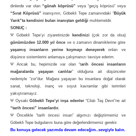
dinlerde var olan
“günah köprüsü”
veya “geçiş köprüsü” veya
“Sırat Köprüsü”
inanışının, Göbekli Tepe zamanındaki “
Büyük
Yarık”ta kendisini bulan inanıştan geldiği
muhtemeldir.
SONUÇ :
Ψ Göbekli Tepe’yi ziyaretinizde
kendinizi
(çok zor da olsa)
günümüzden 12.000 yıl önce
ve o zamanın dinamiklerine göre
yaşamış insanların yerine koymayı deneyerek
onları ve
düşünce sistemlerini anlamaya çalışmanızı tavsiye ederim.
Ψ Ancak bu, hepimizde var olan “t
arih öncesi insanların
mağaralarda yaşayan canlılar
” olduğuna ait düşünceler
nedeniyle “zor”dur. Mağara yaşayan bu insanlara doğal olarak
sanat, teknoloji, inanç ve soyut kavramlar gibi terimleri
yakıştıramayız.
Ψ Oysaki
Göbekli Tepe’yi inşa edenler
“Cilalı Taş Devri”ne ait
“tarih öncesi” insanlardır.
Ψ Öncelikle “tarih öncesi insan” algımızı değiştirmemiz ve
Göbekli Tepe bulgularını buna göre değerlendirmemiz gerekir.
Bu konuya gelecek yazımda devam edeceğim..sevgiyle kalın.