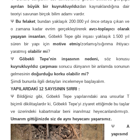
ayrılan büyük bir kuyrukluyıldız
dan kaynaklandığına dair
teoriyi savunan birçok bilim adamı vardır.
Ψ
Bu felaket
; bundan yaklaşık 200.000 yıl önce ortaya çıkan ve
o zamana kadar evrim gerçekleştirerek
avcı-toplayıcı olarak
yaşayan insanları
, Göbekli Tepe gibi inşası yaklaşık 1.500 yıl
süren bir yapı için
motive etmiş
/zorlamış/sığınma ihtiyacı
yaratmış
olabilir mi
?
Ψ
Göbekli Tepe’nin inşasının nedeni,
söz konusu
kuyrukluyıldız çarpması
sonucu dünyanın bir anlamda sonunun
gelmesinin
doğurduğu
korku olabilir mi?
Şimdi bununla ilgili detayları incelemeye başlayalım.
YAPILARDAKİ 12 SAYISININ SIRRI :
Ψ Bildiğiniz gibi, Göbekli Tepe yapılarındaki ana unsurlar T
biçimli dikilitaşlardır ki, Göbekli Tepe’yi ziyaret ettiğimde bu taşlar
ve üzerindeki kabartmalar beni inanılmaz heyecanlandırmıştı.
Umarım gittiğinizde siz de aynı heyecanı yaşarsınız.
Ψ
A
yapısınd