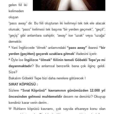
gelen fiil iki
kelimeden
oluşan
“pass away” dir. Bu fiili oluşturan iki kelimeyi tek tek ele alacak
olursak; “pass” kelimesi tek başına “bir yerden geçmek”, “geçit”,
“geçiş” gibi anlamlara sahiptir; “away” ise “uzak” veya “uzağa”
demektir.
*
Yani İngilizcede “ölmek” anlamındaki
“pass away”
ibaresi
“bir
yerden (geçitten) geçerek uzaklara gitmek
” ifadesini içerir.
*
Öyle ise
İngilizce “ölmek” fiilinin temeli Göbekli Tepe’ye mi
dayanmaktadır
? Bu anlamsal benzerlik bana çok ilginç geldi.
Size?
Bakalım Göbekli Tepe bizi daha nerelere götürecek !
SIRAT KÖPRÜSÜ :
Sizlere
“Sırat Köprüsü” kavramının günümüzden 12.000 yıl
öncesinden gelmesi muhtemeldir
desem ne dersiniz? Okuyup
kendiniz karar verin derim..
Ψ Ruhların köprüsü kavramı, çok sayıda efsaneye konu olan