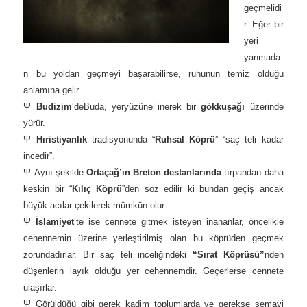
geçmelidi
r. Eğer bir
yeri
yanmada
n bu yoldan geçmeyi başarabilirse, ruhunun temiz olduğu
anlamına gelir.
Ψ
Budizim
‘deBuda, yeryüzüne inerek bir
gökkuşağı
üzerinde
yürür.
Ψ
Hıristiyanlık
tradisyonunda “
Ruhsal Köprü
” “saç teli kadar
incedir”.
Ψ Aynı şekilde
Ortaçağ’ın Breton destanlarında
tırpandan daha
keskin bir “
Kılıç Köprü
”den söz edilir ki bundan geçiş ancak
büyük acılar çekilerek mümkün olur.
Ψ
İslamiyet
’te ise cennete gitmek isteyen inananlar, öncelikle
cehennemin üzerine yerleştirilmiş olan bu köprüden geçmek
zorundadırlar. Bir saç teli inceliğindeki
“Sırat Köprüsü”
nden
düşenlerin layık olduğu yer cehennemdir. Geçerlerse cennete
ulaşırlar.
Ψ
Görüldüğü gibi gerek kadim toplumlarda ve gerekse semavi