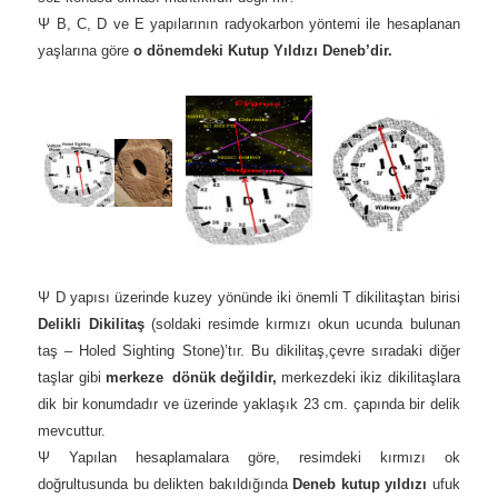
Ψ B, C, D ve E y
apılarının radyokarbon yöntemi ile hesaplanan
yaşlarına göre
o dönemdeki Kutup Yıldızı Deneb’dir.
Ψ D yapısı üzerinde kuzey yönünde iki önemli T dikilitaştan birisi
Delikli Dikilitaş
(soldaki resimde kırmızı okun ucunda bulunan
taş – Holed Sighting Stone)’tır. Bu dikilitaş,
çevre sıradaki diğer
taşlar gibi
merkeze dönük değildir,
merkezdeki ikiz dikilitaşlara
dik bir konumdadır ve üzerinde yaklaşık 23 cm. çapında bir delik
mevcuttur.
Ψ Yapılan hesaplamalara göre, resimdeki kırmızı ok
doğrultusunda bu delikten bakıldığında
Deneb kutup yıldızı
ufuk