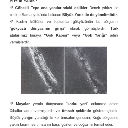
BÜYÜK YARIK :
Ψ
Göbekli Tepe ana yapılarındaki
delikler
Deneb yıldızı ile
birlikte Samanyolu’nda bulunan
Büyük Yarık ile de yönelimlidir.
Ψ Kadim kültürler ve toplumlar gökyüzünün bu bölgesini
“
gökyüzü dünyasının girişi
” olarak görmüşlerdir.
Türk
atalarımız
buraya
“Gök Kapısı”
veya
“Gök Yarığı”
adını
vermişlerdir.
Ψ
Mayalar
yeraltı dünyasına “
korku yeri
” anlamına gelen
Xibalba adını vermişlerdir ve
timsah şeklinde
göstermişlerdir.
Büyük yarığın yarattığı iki kol timsahın çenesini, Kuğu bölgesine
yakın kısmı ise timsahın başı, gözleri ve boğazını temsil eder.