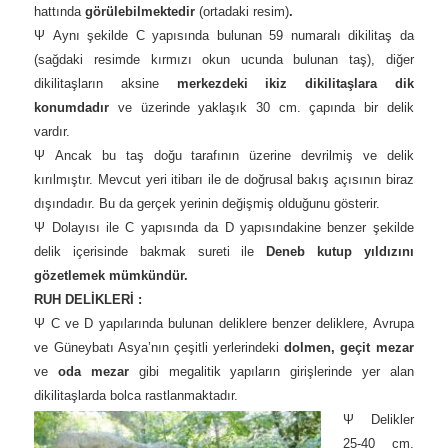
hattında
görülebilmektedir
(ortadaki resim)
.
Ψ Aynı şekilde C yapısında bulunan 59 numaralı dikilitaş da
(sağdaki resimde kırmızı okun ucunda bulunan taş), diğer
dikilitaşların aksine
merkezdeki ikiz dikilitaşlara dik
konumdadır
ve üzerinde yaklaşık 30 cm. çapında bir delik
vardır.
Ψ Ancak bu taş doğu tarafının üzerine devrilmiş ve delik
kırılmıştır.
Mevcut yeri itibarı ile de doğrusal bakış açısının biraz
dışındadır. Bu da gerçek yerinin değişmiş olduğunu gösterir.
Ψ Dolayısı ile C yapısında da D yapısındakine benzer şekilde
delik içerisinde bakmak sureti ile
Deneb kutup yıldızını
gözetlemek mümkündür.
RUH DELİKLERİ :
Ψ C ve D yapılarında bulunan deliklere benzer deliklere, Avrupa
ve Güneybatı Asya’nın çeşitli yerlerindeki
dolmen, geçit mezar
ve
oda mezar
gibi megalitik yapıların girişlerinde yer alan
dikilitaşlarda bolca rastlanmaktadır.
Ψ Delikler
25-40 cm.