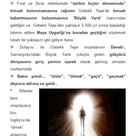
Ψ Fırat ve Dicle nehirlerinde
“tarihin hiçbir döneminde”
timsah bulunmamasına rağmen
Göbekli Tepe’de
timsah
kabartmasının bulunmasının
“
Büyük Yarık
” inancından
geldiğini ve Göbekli Tepe’den yaklaşık 5.500 yıl sonra başladığı
tahmin edilen
Maya Uygarlğı’na buradan geçtiğini
söylemek
tutarlı bir yaklaşım gibi geliyor bana.
Ψ Dolayısı ile Göbekli Tepe insanlarının
Deneb
’i,
Samanyolu’ndaki Büyük Yarık yoluyla girilen
gökyüzü
dünyasının giriş yerinin işareti
olarak görmüş olmaları
muhtemeldir.
Ψ
Bakın şimdi… “ölüm”, “ölmek”, “geçit”, “geçmek”
deyince aklıma ne geldi..
*
Bilenler
beni
onaylayaca
ktır,
İngilizce’de
“ölmek”
anlamına