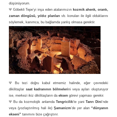
düşünüyorum.
Ψ Göbekli Tepe’yi inşa eden atalarımızın
kozmik ahenk, orantı,
zaman döngüsü, yıldız planları
vb. konuları ile ilgili olduklarını
söylemek, kanımca, bu bağlamda yanlış olmasa gerektir.
Ψ Bu tezi doğru kabul etmemiz halinde, eğer çevredeki
dikilitaşlar
saat kadranının bölmeleri
ni veya ayları oluşturuyor
ise, merkezi ikiz dikilitaşların da
eksen
görevi yapması gerekir.
Ψ Bu da kozmolojik anlamda
Tengricilik
‘te yani
Tanrı Dini
‘nde
veya (yozlaştırılmış hali ile)
Şamanizm
’de yer alan
“dünyanın
ekseni”
tanımını bize çağrıştırır.