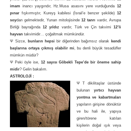
imam
inancı yaygındır, Hz.Musa asasını yere vurduğunda
12
pınar
fışkırmıştır, Kureyş kabilesi (İsrail’e benzer şekilde)
12
soy
dan gelmektedir, Yunan mitolojisinde
12 tanrı
vardır, Avrupa
Birliği bayrağında
12 yıldız
vardır, Türk ve Çin takvimi
12’li
hayvan
takvimidir… çoğaltmak mümkündür.
Ψ Sizce,
bunların hepsi
bir diğerinden bağımsız olarak
kendi
başlarına ortaya çıkmış olabilir mi
, bu denli büyük tesadüfler
mümkün müdür?
Ψ Peki öyle ise,
12 sayısı Göbekli Tepe’de bir öneme sahip
midir
? Gelin bakalım.
ASTROLOJİ :
Ψ T dikilitaşlar üstünde
bulunan
yırtıcı hayvan
yontma ve kabartmaları
yapıların girişine dönüktür
ve bu hali ile, yapıya
giren/törene katılan
kişilerin doğal ışık veya