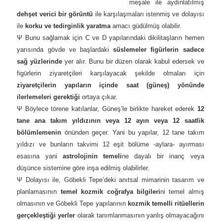
meşale ile aydınlatılmış
dehşet verici bir görüntü
ile karşılaşmaları istenmiş ve dolayısı
ile
korku ve tedirginlik yaratma
amacı güdülmüş olabilir.
Ψ Bunu sağlamak için C ve D yapılarındaki dikilitaşların hemen
yarısında gövde ve başlardaki
süslemeler figürlerin sadece
sağ yüzlerinde
yer alır.
Bunu bir düzen olarak kabul edersek ve
figürlerin ziyaretçileri karşılayacak şekilde olmaları için
ziyaretçilerin yapıların içinde saat (güneş) yönünde
ilerlemeleri gerektiği
ortaya çıkar.
Ψ Böylece törene katılanlar,
Güneş’le birlikte hareket ederek
12
tane ana takım yıldızının veya 12 ayın veya 12 saatlik
bölümlemenin
önünden geçer. Yani bu yapılar, 12 tane takım
yıldızı ve bunların takvimi 12 eşit bölüme -aylara- ayırması
esasına yani
astrolojinin temeli
ne dayalı bir inanç veya
düşünce sistemine göre inşa edilmiş olabilirler.
Ψ Dolayısı ile, Göbekli Tepe’deki anıtsal mimarinin tasarım ve
planlamasının
temel kozmik coğrafya bilgileri
ni temel almış
olmasının ve Göbekli Tepe yapılarının
kozmik temelli ritüellerin
gerçekleştiği yerler
olarak tanımlanmasının yanlış olmayacağını