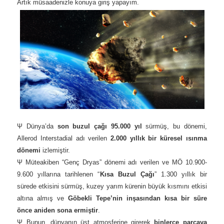
Artık müsaadenizle konuya giriş yapayım.
Ψ Dünya’da
son buzul çağı 95.000 yıl
sürmüş, bu dönemi,
Allerod Interstadial adı verilen
2.000 yıllık bir küresel ısınma
dönemi
izlemiştir.
Ψ Müteakiben “Genç Dryas” dönemi adı verilen ve MÖ 10.900-
9.600 yıllarına tarihlenen “
Kısa Buzul Çağı
” 1.300 yıllık bir
sürede etkisini sürmüş, kuzey yarım kürenin büyük kısmını etkisi
altına almış ve
Göbekli Tepe’nin inşasından kısa bir süre
önce aniden sona ermiştir
.
Ψ Bunun, dünyanın üst atmosferine girerek
binlerce parçaya