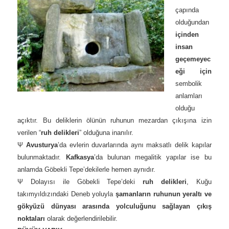
çapında
olduğundan
içinden
insan
geçemeyec
eği için
sembolik
anlamları
olduğu
açıktır. Bu deliklerin ölünün ruhunun mezardan çıkışına izin
verilen “
ruh delikleri
” olduğuna inanılır.
Ψ
Avusturya
’da evlerin duvarlarında aynı maksatlı delik kapılar
bulunmaktadır.
Kafkasya
’da bulunan megalitik yapılar ise bu
anlamda Göbekli Tepe’dekilerle hemen aynıdır.
Ψ Dolayısı ile Göbekli Tepe’deki
ruh delikleri
, Kuğu
takımyıldızındaki Deneb yoluyla
şamanların ruhunun yeraltı ve
gökyüzü dünyası arasında yolculuğunu sağlayan çıkış
noktaları
olarak değerlendirilebilir.