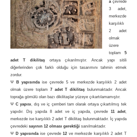
a
çevrede
3 adet,
merkezde
karşılıklı
2 adet
olmak
üzere
toplam
5
adet T dikilitaş
ortaya çıkarılmıştır. Ancak yapı sitili
diğerlerinden çok farklı olduğu için tasarımını tahmin etmek
zordur.
Ψ
B yapısında
ise çevrede 5 ve merkezde karşılıklı 2 adet
olmak üzere toplam
7 adet T dikilitaş
bulunmaktadır. Ancak
toprağa gömülü olan bazı dikilitaşlar yüzeye çıkartılamamıştır.
Ψ
C yapısı
, dış ve iç çemberi tam olarak ortaya çıkartılmış tek
yapıdır. Dış yapıda 8 adet ve iç yapıda, çevrede
11 adet
,
merkezde ise karşılıklı 2 adet T dikilitaş bulunmaktadır. İç yapıda
çevredeki
sayının 12 olması gerektiği
sanılmaktadır.
Ψ
D yapısında
ise çevrede
12
ve merkezde karşılıklı 2 adet T