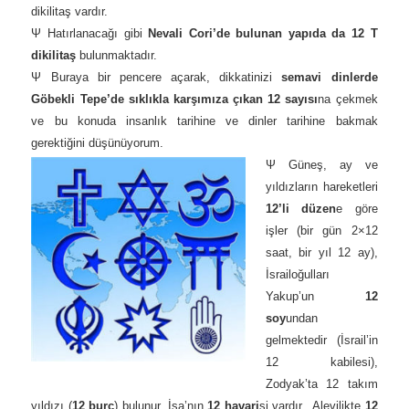
dikilitaş vardır.
Ψ Hatırlanacağı gibi
Nevali Cori’de bulunan yapıda da 12 T
dikilitaş
bulunmaktadır.
Ψ Buraya bir pencere açarak, dikkatinizi
semavi dinlerde
Göbekli Tepe’de sıklıkla karşımıza çıkan 12 sayısı
na çekmek
ve bu konuda insanlık tarihine ve dinler tarihine bakmak
gerektiğini düşünüyorum.
Ψ Güneş, ay ve
yıldızların hareketleri
12’li düzen
e göre
işler (bir gün 2×12
saat, bir yıl 12 ay),
İsrailoğulları
Yakup’un
12
soy
undan
gelmektedir (İsrail’in
12 kabilesi),
Zodyak’ta 12 takım
yıldızı (
12 burç
) bulunur, İsa’nın
12 havari
si vardır, Alevilikte
12