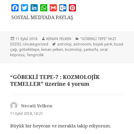
F
T
L
W
G
O
P
a
w
i
h
m
u
i
SOSYAL MEDYADA PAYLAŞ
c
i
n
a
a
t
n
e
t
k
t
i
l
t
b
t
e
s
l
o
e
Yayın
11 Eylül 2018
Yazar
KENAN YELKEN
Kategoriler
"GÖBEKLİ TEPE" YAZI
o
e
d
A
o
r
DİZİSİ
tarihi
,
Uncategorized
Etiketler
astroloji
,
astronomi
,
büyük yarık
,
buzul
çağı
,
göbeklitepe
,
kenan yelken
,
kozmoloji
,
şanlıurfa
,
sırat
o
r
I
p
k
e
köprüsü
,
Tengricilik
k
n
p
.
s
c
t
o
“GÖBEKLİ TEPE-7 : KOZMOLOJİK
m
TEMELLER” üzerine 4 yorum
Necati Yelken
dedi
ki:
11 Eylül 2018, 16:21
Büyük bir heyecan ve merakla takip ediyorum.