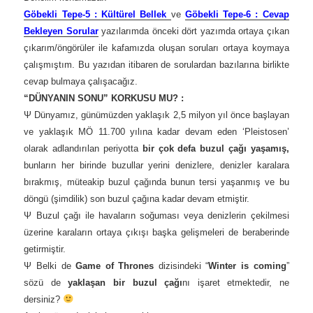
Göbekli Tepe-5 : Kültürel Bellek
ve
Göbekli Tepe-6 : Cevap
Bekleyen Sorular
yazılarımda önceki dört yazımda ortaya çıkan
çıkarım/öngörüler ile kafamızda oluşan soruları ortaya koymaya
çalışmıştım.
Bu yazıdan itibaren de sorulardan bazılarına birlikte
cevap bulmaya çalışacağız.
“DÜNYANIN SONU” KORKUSU MU? :
Ψ Dünyamız, günümüzden yaklaşık 2,5 milyon yıl önce başlayan
ve yaklaşık MÖ 11.700 yılına kadar devam eden ‘Pleistosen’
olarak adlandırılan periyotta
bir çok defa buzul çağı yaşamış,
bunların her birinde buzullar yerini denizlere, denizler karalara
bırakmış, müteakip buzul çağında bunun tersi yaşanmış ve bu
döngü (şimdilik) son buzul çağına kadar devam etmiştir.
Ψ Buzul çağı ile havaların soğuması veya denizlerin çekilmesi
üzerine karaların ortaya çıkışı başka gelişmeleri de beraberinde
getirmiştir.
Ψ Belki de
Game of Thrones
dizisindeki “
Winter is coming
”
sözü de
yaklaşan bir buzul çağı
nı işaret etmektedir, ne
dersiniz?