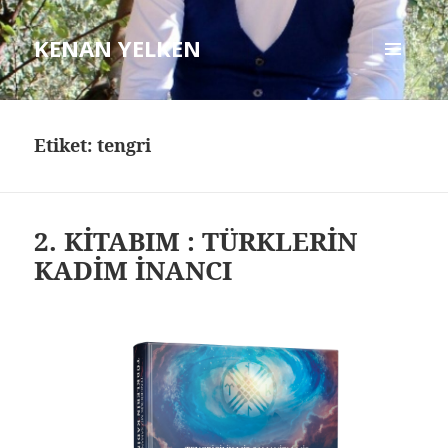
KENAN YELKEN
MENÜ
VE
BILEŞENLER
Etiket: tengri
2. KİTABIM : TÜRKLERİN
KADİM İNANCI