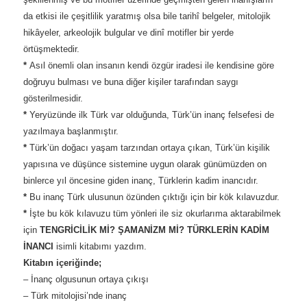
da etkisi ile çeşitlilik yaratmış olsa bile tarihî belgeler, mitolojik
hikâyeler, arkeolojik bulgular ve dinî motifler bir yerde
örtüşmektedir.
*
Asıl önemli olan insanın kendi özgür iradesi ile kendisine göre
doğruyu bulması ve buna diğer kişiler tarafından saygı
gösterilmesidir.
*
Yeryüzünde ilk Türk var olduğunda, Türk’ün inanç felsefesi de
yazılmaya başlanmıştır.
*
Türk’ün doğacı yaşam tarzından ortaya çıkan, Türk’ün kişilik
yapısına ve düşünce sistemine uygun olarak günümüzden on
binlerce yıl öncesine giden inanç, Türklerin kadim inancıdır.
*
Bu inanç Türk ulusunun özünden çıktığı için bir kök kılavuzdur.
*
İşte bu kök kılavuzu tüm yönleri ile siz okurlarıma aktarabilmek
için
TENGRİCİLİK Mİ? ŞAMANİZM Mİ? TÜRKLERİN KADİM
İNANCI
isimli kitabımı yazdım.
Kitabın içeriğinde;
– İnanç olgusunun ortaya çıkışı
– Türk mitolojisi’nde inanç