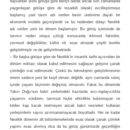
hayvanları (kimi görüşe göre bilinçli olarak ancak son zamanlarda
yaygınlaşan görüşe göre de tesadüfi olarak) evcilleştirmeye
başlamış yani tarım adı verilen besin üretimine dayalı bir
ekonomik modele geçmişlerdir ve bu nedenden dolayı Neolitik
adı verilen yeni bir dönem başlamıştır. Bu görüş içerisinde de
tarımın neden ortaya çıktığı konusunda iklimsel faktörler,
çevresel değişiklikler, kültür vb. esas alınarak çeşitli teoriler
geliştirilmiştir ve de geliştirilmektedir.
– Bir başka görüşe göre de Neolitik’in insanlık tarihi açısından bir
dönüm noktası olarak kabul edilmesini sağlayan gelişme çanak
çömleğin icat edilmesidir. Çünkü bu teknolojinin geliştirilmesinin
önemi sadece yeni bir keşif olması değildir, aynı zamanda süreç
içinde yaşam biçiminin değişmiş olmasıdır. Fakat bu dönemde
Yakın Doğu’nun farklı yerlerindeki kazılarda avcı-toplayıcılıkla
yaşamını sürdüren, tarımsal hiçbir etkinlikte bulunmayan ve
kilden kap kacak üretmeyen ancak bakır nesneleri kullanan
yerleşimlerin sayısı azımsanamayacak boyuttadır. Her ne kadar
Neolitik dönemin alt bölümlemelerinde esas olarak çanak çömlek
yapımı esas alınmış olsa da bu görüş günümüzde geçerliliğini