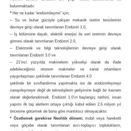
bulunmaktadır.
*
Her ne kadar “endüstrileşme” için;
– Su ve buhar gücüyle çalışan mekanik üretim tesislerinin
devreye girişi olarak tanımlanan Endüstri 1.0,
– İş bölümüne dayalı, elektrik enerjisi ile seri üretimin devreye
girmesi olarak tanımlanan Endüstri 2.0,
– Elektronik ve bilgi teknolojilerinin devreye girişi olarak
tanımlanan Endüstri 3.0 ve
– 21’inci yüzyılda makinelerin yükselişi olarak da ifade
edebileceğimiz otonom makineler ve sanal ortamların
yaygınlaşması şeklinde tanımlanan Endüstri 4.0
şeklinde bir sınıflandırma yapılmakta ise de
endüstrileşmeyi
sanayileşmeye değil de teknolojilerin gelişimine bağlı bir kavram
olarak değerlendirirsek
, Endüstri 1.0’ın başlangıç tarihini, insan
yapımı ilk taş aletlerin ortaya çıktığı kabul edilen 2,6 milyon yıl
öncesine götürmek de bana göre mantıksız olmayacaktır.
* Özetlemek gerekirse Neolitik dönem;
mobil veya hareketli
veya göçebe olarak tanımlanan avcı-toplayıcı toplulukların,