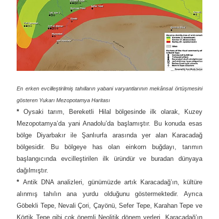
En erken evcilleştirilmiş tahılların yabani varyantlarının mekânsal örtüşmesini
gösteren Yukarı Mezopotamya Haritası
*
Oysaki tarım, Bereketli Hilal bölgesinde ilk olarak, Kuzey
Mezopotamya’da yani Anadolu’da başlamıştır. Bu konuda esas
bölge Diyarbakır ile Şanlıurfa arasında yer alan Karacadağ
bölgesidir. Bu bölgeye has olan einkorn buğdayı, tarımın
başlangıcında evcilleştirilen ilk üründür ve buradan dünyaya
dağılmıştır.
*
Antik DNA analizleri, günümüzde artık Karacadağ’ın, kültüre
alınmış tahılın ana yurdu olduğunu göstermektedir. Ayrıca
Göbekli Tepe, Nevali Çori, Çayönü, Sefer Tepe, Karahan Tepe ve
Körtik Tepe gibi çok önemli Neolitik dönem yerleri, Karacadağ’ın