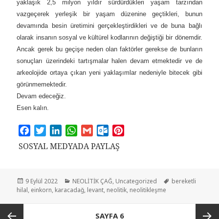
yaklaşık 2,5 milyon yıldır sürdürdükleri yaşam tarzından
vazgeçerek yerleşik bir yaşam düzenine geçtikleri, bunun
devamında besin üretimini gerçekleştirdikleri ve de buna bağlı
olarak insanın sosyal ve kültürel kodlarının değiştiği bir dönemdir.
Ancak gerek bu geçişe neden olan faktörler gerekse de bunların
sonuçları üzerindeki tartışmalar halen devam etmektedir ve de
arkeolojide ortaya çıkan yeni yaklaşımlar nedeniyle bitecek gibi
görünmemektedir.
Devam edeceğiz.
Esen kalın.
F
T
L
W
G
O
P
a
w
i
h
m
u
i
SOSYAL MEDYADA PAYLAŞ
c
i
n
a
a
t
n
e
t
k
t
i
l
t
b
t
e
s
l
o
e
Yayın
9 Eylül 2022
Kategoriler
NEOLİTİK ÇAĞ
,
Uncategorized
Etiketler
bereketli
o
e
d
A
o
r
hilal
tarihi
,
einkorn
,
karacadağ
,
levant
,
neolitik
,
neolitikleşme
o
r
I
p
k
e
Yazı
k
n
p
.
s
SAYFA
6