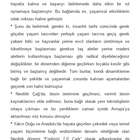
hayatta kalma ve başarıyı belirlemede daha etkin bir rol
oynamaya başlamıştır. Bu bağlamda ev, yaşamsal etkinliklerin
odak noktası haline gelmiştir.
*
Şunu da belirtmek gerekir ki, insanlık tarihi sürecinde gerek
göçebe yaşam tarzından yerleşik yaşam tarzına geçiş gerek
yabani bitki ve hayvanlar yerine evcil olanların üretilmeye ve
tüketilmeye başlanması gerekse taş aletler yerine madeni
aletlerin kullanılmaya başlaması gibi radikal diyebileceğimiz
değişiklikler, bir dönemden diğerine geçilirken bıçakla kesilir gibi
bitmiş ve başlamış değillerdir. Tüm bunlar, kendi dinamiklerine
bağlı bir şekilde ve yaşanmak zorunda kalınan aşamalardan
geçerek son halini bulmuştur.
*
Neolitik Çağ’da; besin üretimine geçilmesi, verimli besin
kaynaklarının elde edilmesi, buna bağlı olarak yeni teknolojilerin
ortaya çıkması ve bu yeniliklerin zaman içinde Avrupa’ya
aktarılması söz konusu olmuştur.
*
Yakın Doğu ve Anadolu’da hayata geçirilen çekirdek veya temel
yaşam biçimlerine bağlı endüstrilerin devamı niteliğinde olan
Neolitik dönemi
“Endüstri 1.0 Çağı”
olarak adlandıranlar da