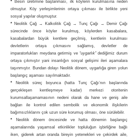
*
Besin üretimine başlanması, ilk köylerin kurulmasına neden
olmuştur. Köy yerleşimlerinin ortaya çıkması ile birlikte yeni
sosyal yapılar oluşmuştur.
*
Neolitik Çağ → Kalkolitik Çağ → Tunç Çağı → Demir Çağı
sürecinde önce köyler kurulmuş, köylerden kasabalara,
kasabalardan büyük kentlere geçilmiş, kentlerin kurulması
devletlerin ortaya çıkmasını sağlamış, devletler de
imparatorlukları meydana getirmiş ve
“uygarlık”
dediğimiz durum
ortaya çıkmıştır yani insanlığın sosyal gelişimi ileri aşamalara
taşınmıştır. Bundan dolayı Neolitik dönem, uygarlığa giren yolun
başlangıç aşaması sayılmaktadır.
*
Neolitik süreç boyunca (hatta Tunç Çağı’nın başlarında
gerçekleşen kentleşmeye kadar) merkezi otoritenin
kurumsallaşamamasının nedeni olarak da hane ve geniş aile
bağları ile kontrol edilen sembolik ve ekonomik ilişkilerin
bağımsızlıklarını çok uzun süre korumuş olması, öne sürülebilir.
*
Neolitik dönem öncesinde ve hatta dönemin başlangıç
aşamalarında yaşamsal etkinlikler topluluğun işbirliğine bağlı
iken, giderek artan oranda bireyin yetenekleri ve çekirdek aile,