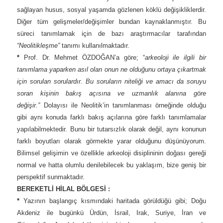
sağlayan husus, sosyal yaşamda gözlenen köklü değişikliklerdir.
Diğer tüm gelişmeler/değişimler bundan kaynaklanmıştır. Bu
süreci tanımlamak için de bazı araştırmacılar tarafından
“Neolitikleşme”
tanımı kullanılmaktadır.
*
Prof. Dr. Mehmet ÖZDOĞAN’a göre; “
arkeoloji ile ilgili bir
tanımlama yaparken asıl olan onun ne olduğunu ortaya çıkartmak
için sorulan sorulardır. Bu soruların niteliği ve amacı da soruyu
soran kişinin bakış açısına ve uzmanlık alanına göre
değişir.”
Dolayısı ile Neolitik’in tanımlanması örneğinde olduğu
gibi aynı konuda farklı bakış açılarına göre farklı tanımlamalar
yapılabilmektedir. Bunu bir tutarsızlık olarak değil, aynı konunun
farklı boyutları olarak görmekte yarar olduğunu düşünüyorum.
Bilimsel gelişimin ve özellikle arkeoloji disiplininin doğası gereği
normal ve hatta olumlu denilebilecek bu yaklaşım, bize geniş bir
perspektif sunmaktadır.
BEREKETLİ HİLAL BÖLGESİ :
*
Yazının başlangıç kısmındaki haritada görüldüğü gibi; Doğu
Akdeniz ile bugünkü Ürdün, İsrail, Irak, Suriye, İran ve