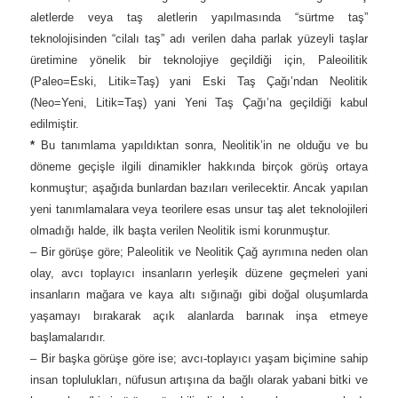
aletlerde veya taş aletlerin yapılmasında “sürtme taş”
teknolojisinden “cilalı taş” adı verilen daha parlak yüzeyli taşlar
üretimine yönelik bir teknolojiye geçildiği için, Paleoilitik
(Paleo=Eski, Litik=Taş) yani Eski Taş Çağı’ndan Neolitik
(Neo=Yeni, Litik=Taş) yani Yeni Taş Çağı’na geçildiği kabul
edilmiştir.
*
Bu tanımlama yapıldıktan sonra, Neolitik’in ne olduğu ve bu
döneme geçişle ilgili dinamikler hakkında birçok görüş ortaya
konmuştur; aşağıda bunlardan bazıları verilecektir. Ancak yapılan
yeni tanımlamalara veya teorilere esas unsur taş alet teknolojileri
olmadığı halde, ilk başta verilen Neolitik ismi korunmuştur.
– Bir görüşe göre; Paleolitik ve Neolitik Çağ ayrımına neden olan
olay, avcı toplayıcı insanların yerleşik düzene geçmeleri yani
insanların mağara ve kaya altı sığınağı gibi doğal oluşumlarda
yaşamayı bırakarak açık alanlarda barınak inşa etmeye
başlamalarıdır.
– Bir başka görüşe göre ise; avcı-toplayıcı yaşam biçimine sahip
insan toplulukları, nüfusun artışına da bağlı olarak yabani bitki ve