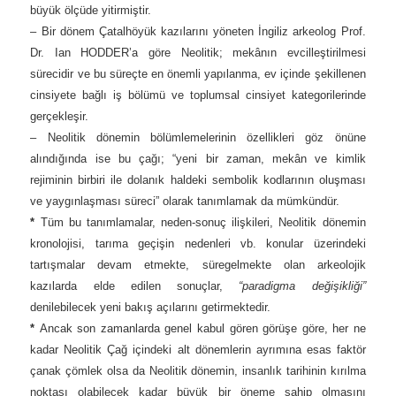
büyük ölçüde yitirmiştir.
– Bir dönem Çatalhöyük kazılarını yöneten İngiliz arkeolog Prof.
Dr. Ian HODDER’a göre Neolitik; mekânın evcilleştirilmesi
sürecidir ve bu süreçte en önemli yapılanma, ev içinde şekillenen
cinsiyete bağlı iş bölümü ve toplumsal cinsiyet kategorilerinde
gerçekleşir.
– Neolitik dönemin bölümlemelerinin özellikleri göz önüne
alındığında ise bu çağı; “yeni bir zaman, mekân ve kimlik
rejiminin birbiri ile dolanık haldeki sembolik kodlarının oluşması
ve yaygınlaşması süreci” olarak tanımlamak da mümkündür.
*
Tüm bu tanımlamalar, neden-sonuç ilişkileri, Neolitik dönemin
kronolojisi, tarıma geçişin nedenleri vb. konular üzerindeki
tartışmalar devam etmekte, süregelmekte olan arkeolojik
kazılarda elde edilen sonuçlar,
“paradigma değişikliği”
denilebilecek yeni bakış açılarını getirmektedir.
*
Ancak son zamanlarda genel kabul gören görüşe göre, her ne
kadar Neolitik Çağ içindeki alt dönemlerin ayrımına esas faktör
çanak çömlek olsa da Neolitik dönemin, insanlık tarihinin kırılma
noktası olabilecek kadar büyük bir öneme sahip olmasını