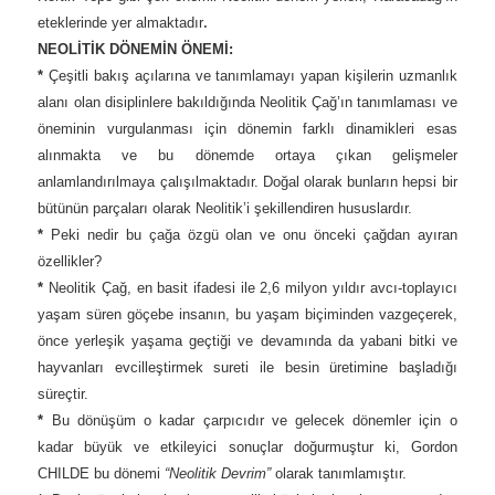
.
eteklerinde yer almaktadır
NEOLİTİK DÖNEMİN ÖNEMİ:
*
Çeşitli bakış açılarına ve tanımlamayı yapan kişilerin uzmanlık
alanı olan disiplinlere bakıldığında Neolitik Çağ’ın tanımlaması ve
öneminin vurgulanması için dönemin farklı dinamikleri esas
alınmakta ve bu dönemde ortaya çıkan gelişmeler
anlamlandırılmaya çalışılmaktadır. Doğal olarak bunların hepsi bir
bütünün parçaları olarak Neolitik’i şekillendiren hususlardır.
*
Peki nedir bu çağa özgü olan ve onu önceki çağdan ayıran
özellikler?
*
Neolitik Çağ, en basit ifadesi ile 2,6 milyon yıldır avcı-toplayıcı
yaşam süren göçebe insanın, bu yaşam biçiminden vazgeçerek,
önce yerleşik yaşama geçtiği ve devamında da yabani bitki ve
hayvanları evcilleştirmek sureti ile besin üretimine başladığı
süreçtir.
*
Bu dönüşüm o kadar çarpıcıdır ve gelecek dönemler için o
kadar büyük ve etkileyici sonuçlar doğurmuştur ki, Gordon
CHILDE bu dönemi
“Neolitik Devrim”
olarak tanımlamıştır.