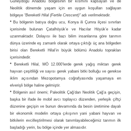
Güneydoğu Anadolu bölgesinin bir kısmını kapsayan ve de
Neolitik dönemde yaşam için en uygun koşulları sağlayan
bölgeye
“Bereketli Hilal (Fertile Crescent)”
adı verilmektedir.
*
Bu bölgenin batıya doğru ucu, Konya ili Çumra ilçesi sınırları
içerisinde bulunan Çatalhöyük’e ve Hacılar Höyük’e kadar
uzanmaktadır. Dolayısı ile bazı bilim insanlarına göre tarımın
dünya üzerinde eş zamanlı olarak ortaya çıktığı üç ana bölgeden
birisi olan Bereketli Hilal’in büyük bölümü Anadolu toprakları
içerisindedir.
*
Bereketli Hilal, MÖ 12.000’lerde gerek yağış miktarı gerek
hayvan çeşitliliği ve sayısı gerek yabani bitki bolluğu ve gerekse
iklim açısından Mezopotamya coğrafyasında yaşamaya en
elverişli bölge haline gelmiştir.
*
Bölgenin asıl önemi; Paleolitik Çağ’dan Neolitik Çağ’a geçişin,
başka bir ifade ile mobil avcı toplayıcı düzenden, yerleşik çiftçi
düzenine geçişin ve bunun devamında da besin üretimine dayalı
bir ekonomik modelin ortaya çıkışının yani yabani hayvan ve
bitkilerin evcilleştirilmesi olarak tanımlayabileceğimiz tarımın ilk
başladığı yerin, bu bölge içinde yer almasıdır.